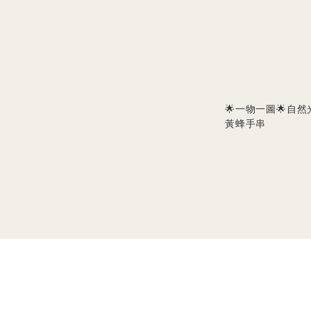
🌟一物一圖🌟自然
黃蜂手串