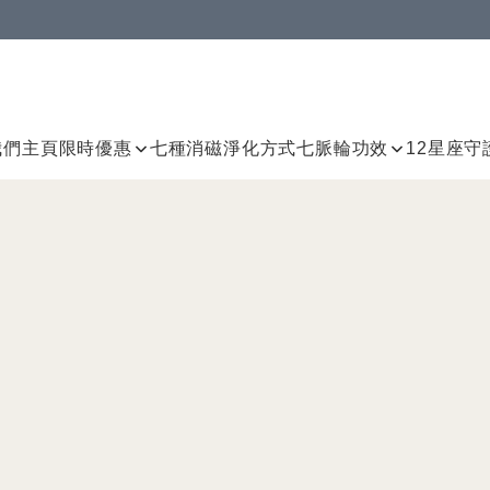
我們
主頁
限時優惠
七種消磁淨化方式
七脈輪
功效
12星座守