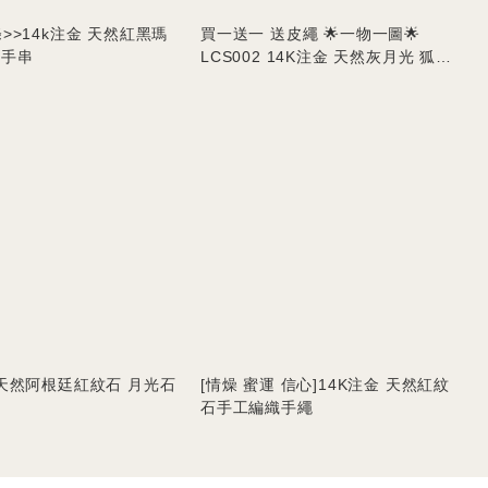
條>>14k注金 天然紅黑瑪
買一送一 送皮繩 🌟一物一圖🌟
 手串
LCS002 14K注金 天然灰月光 狐狸
🦊 吊墜
 天然阿根廷紅紋石 月光石
[情燥 蜜運 信心]14K注金 天然紅紋
石手工編織手繩