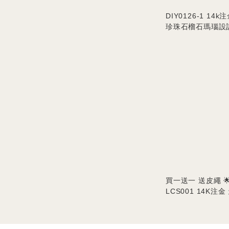
DIY0126-1 14k
珍珠石榴石瑪瑙設
買一送一 送皮繩 
LCS001 14K注
🦊 吊墜