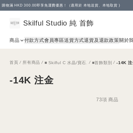
購物滿 HKD 300.00即享免運費優惠！（適用於 本地送貨、本地取貨 )
Skilful Studio 純 首飾
商品
付款方式
會員專區
送貨方式
退貨及退款政策
關於
首頁
/
所有商品
/
/
/
■ Skilful C 水晶/寶石.
■首飾類別
-14K 
-14K 注金
73項 商品