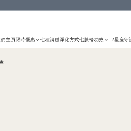
我們
主頁
限時優惠
七種消磁淨化方式
七脈輪
功效
12星座守
注金