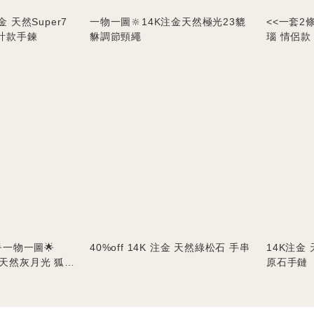
注金 天然Super7
一物一圖🔆14K注金天然極光23貔
<<一套2
計款手鍊
貅調節頸繩
瑙 情侶款
一物一圖🌟
40%off 14K 注金 天然綠松石 手串
14K注金
金 天然灰月光 狐狸
原石手鏈