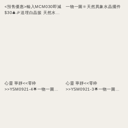
<預售優惠>輸入MCM030即減
一物一圖🔆天然異象水晶擺件
$30🎄🎉送埋白晶簇 天然水晶
聖誕樹套裝
心靈 寧靜<<零枠
心靈 寧靜<<零枠
>>YSM0921-4🌟一物一圖🌟
>>YSM0921-3🌟一物一圖🌟
自然光拍攝🎬天然手工雕刻螢
自然光拍攝🎬天然手工雕刻螢
石九尾孤擺件
石九尾孤擺件