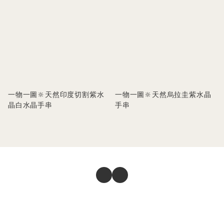
一物一圖🔆天然印度切割紫水
一物一圖🔆天然烏拉圭紫水晶
晶白水晶手串
手串