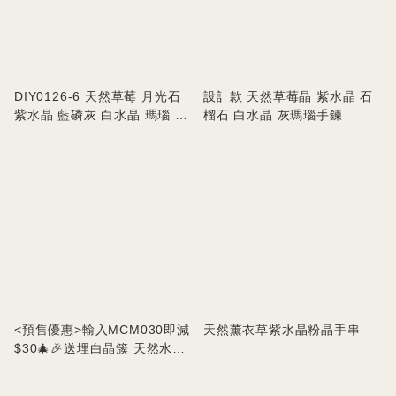
DIY0126-6 天然草莓 月光石
設計款 天然草莓晶 紫水晶 石
紫水晶 藍磷灰 白水晶 瑪瑙 虎
榴石 白水晶 灰瑪瑙手鍊
眼石手串
<預售優惠>輸入MCM030即減
天然薰衣草紫水晶粉晶手串
$30🎄🎉送埋白晶簇 天然水晶
聖誕樹套裝