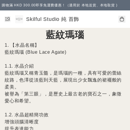
購物滿 HKD 300.00即享免運費優惠！（適用於 本地送貨、本地取貨 )
Skilful Studio 純 首飾
藍紋瑪瑙
1. 【水晶名稱】

藍紋瑪瑙 (Blue Lace Agate)

1.1. 水晶介紹

藍紋瑪瑙又稱青玉髓，是瑪瑙的一種，具有可愛的蕾絲
紋路，色澤從淡藍到天藍，展現出少女飄逸的裙襬般的
柔美。

被譽為「第三眼」，是歷史上最古老的寶石之一，象徵
愛心和希望。

1.2. 水晶超精簡功效

增強頭腦清晰度

提升表達能力
