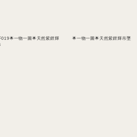
F019🌟一物一圖🌟天然紫鋰輝
🌟一物一圖🌟天然紫鋰輝吊墜
串