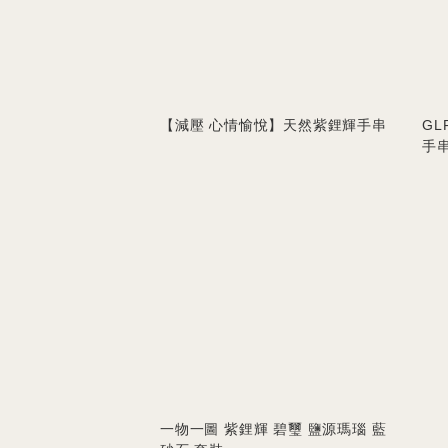
【減壓 心情愉悅】天然紫鋰輝手串
GL
手
一物一圖 紫鋰輝 碧璽 鹽源瑪瑙 藍