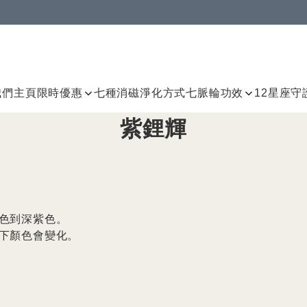
我們
主頁
限時優惠
七種消磁淨化方式
七脈輪
功效
12星座守
紫鋰輝
色到深紫色。

下顏色會變化。


