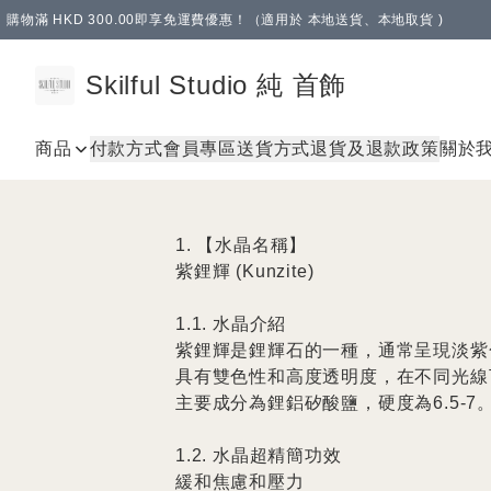
購物滿 HKD 300.00即享免運費優惠！（適用於 本地送貨、本地取貨 )
Skilful Studio 純 首飾
商品
付款方式
會員專區
送貨方式
退貨及退款政策
關於
1. 【水晶名稱】

紫鋰輝 (Kunzite)

1.1. 水晶介紹

紫鋰輝是鋰輝石的一種，通常呈現淡紫
具有雙色性和高度透明度，在不同光線
主要成分為鋰鋁矽酸鹽，硬度為6.5-7。
1.2. 水晶超精簡功效

緩和焦慮和壓力
