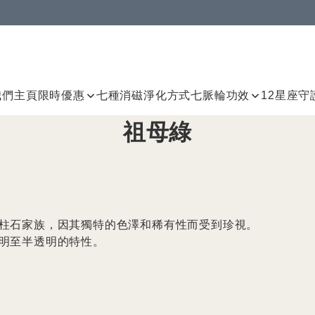
我們
主頁
限時優惠
七種消磁淨化方式
七脈輪
功效
12星座守
祖母綠
柱石家族，因其獨特的色澤和稀有性而受到珍視。

明至半透明的特性。
