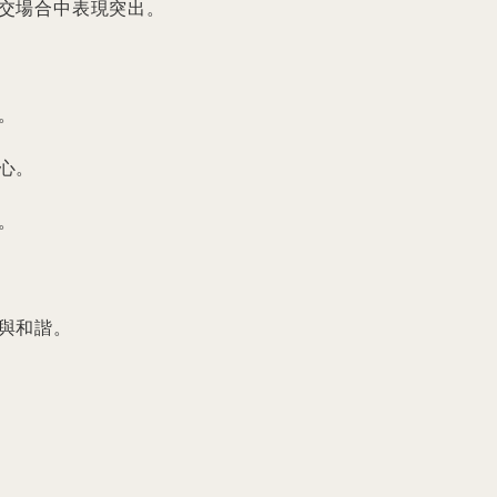
交場合中表現突出。



。



與和諧。
