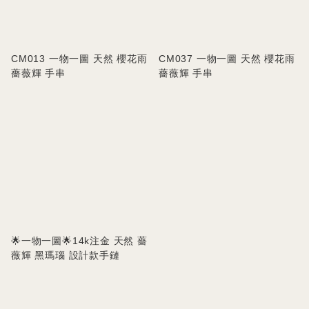
CM013 一物一圖 天然 櫻花雨
CM037 一物一圖 天然 櫻花雨
薔薇輝 手串
薔薇輝 手串
🌟一物一圖🌟14k注金 天然 薔
薇輝 黑瑪瑙 設計款手鏈