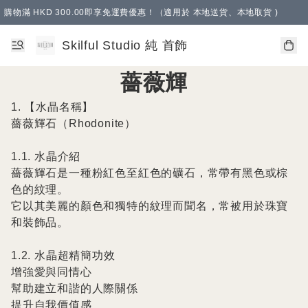
購物滿 HKD 300.00即享免運費優惠！（適用於 本地送貨、本地取貨 )
Skilful Studio 純 首飾
薔薇輝
1. 【水晶名稱】

薔薇輝石（Rhodonite）

1.1. 水晶介紹

薔薇輝石是一種粉紅色至紅色的礦石，常帶有黑色或棕
色的紋理。

它以其美麗的顏色和獨特的紋理而聞名，常被用於珠寶
和裝飾品。

1.2. 水晶超精簡功效

增強愛與同情心

幫助建立和諧的人際關係

提升自我價值感
