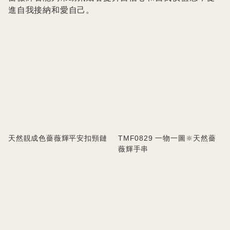
進自我接納和愛自己。
天然靚成色薔薇輝平安扣頸鏈
TMF0829 一物一圖🔆天然薔
薇輝手串