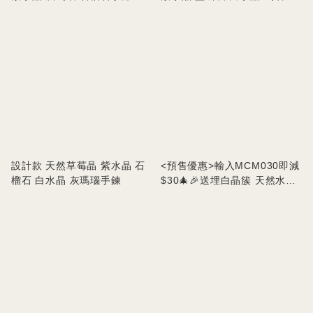
眼石手串
設計款 天然草莓晶 紫水晶 石
<預售優惠>輸入MCM030即減
榴石 白水晶 灰瑪瑙手鍊
$30🎄🎉送埋白晶簇 天然水晶
聖誕樹套裝