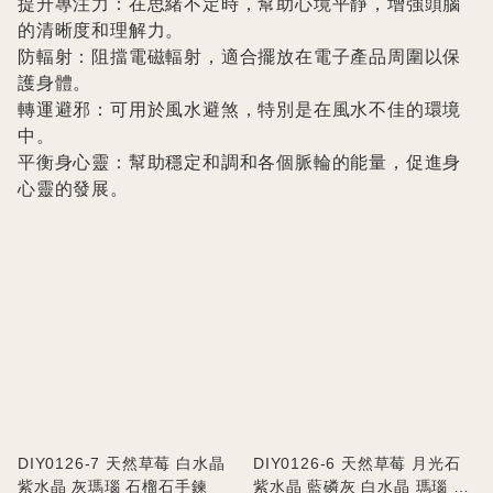
提升專注力：在思緒不定時，幫助心境平靜，增強頭腦
的清晰度和理解力。

防輻射：阻擋電磁輻射，適合擺放在電子產品周圍以保
護身體。

轉運避邪：可用於風水避煞，特別是在風水不佳的環境
中。

平衡身心靈：幫助穩定和調和各個脈輪的能量，促進身
心靈的發展。
DIY0126-7 天然草莓 白水晶
DIY0126-6 天然草莓 月光石
紫水晶 灰瑪瑙 石榴石手鍊
紫水晶 藍磷灰 白水晶 瑪瑙 虎