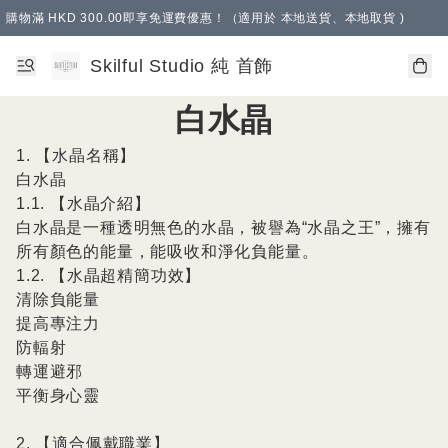
購物滿 HKD 300.00即享免運費優惠！（適用於 本地送貨、本地取貨 )
Skilful Studio 純 首飾
白水晶
1. 【水晶名稱】

白水晶

1.1. 【水晶介紹】

白水晶是一種透明無色的水晶，被譽為“水晶之王”，擁有
所有顏色的能量，能吸收和淨化負能量。

1.2. 【水晶超精簡功效】

清除負能量

提高專注力

防輻射

轉運避邪

平衡身心靈

2. 【適合佩戴職業】
