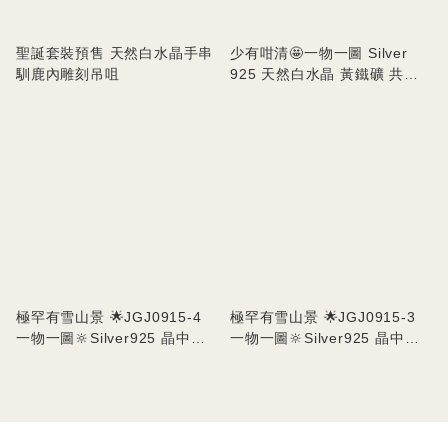
聖誕套裝預售 天然白水晶手串
少有咁清🤩一物一圖 Silver
馴鹿內雕刻吊咀
925 天然白水晶 黃鐵礦 共生
吊墜
極罕有雪山景 🌟JGJ0915-4
極罕有雪山景 🌟JGJ0915-3
一物一圖🔆Silver925 晶中晶
一物一圖🔆Silver925 晶中晶
手工包邊吊墜 VST
手工包邊吊墜 VST