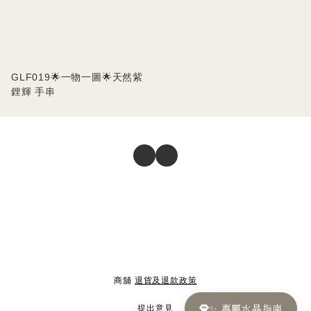
GLF019🌟一物一圖🌟天然紫
鋰輝 手串
商舖
退貨及退款政策
✨ 專屬水晶指南
提出意見