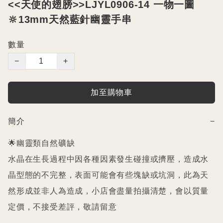
<<天使的翅膀>>LJYL0906-14 一物一圖
🔆13mm天然藍針幽靈手串
數量
−
+
加至購物車
簡介
−
🌟幽靈類自然礦缺

水晶在生長過程中因各種因素發生碰撞或擠壓，造成水
晶型態的不完整，表面可能會有些塊缺或坑洞，此為天
然形成並非人為造成，小店會盡量拍攝清楚，會以質量
定價，不接受差評，敬請留意
