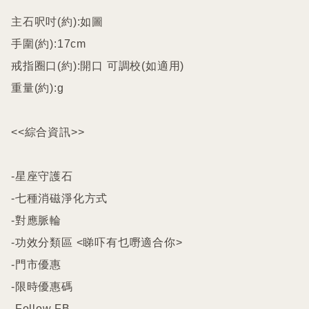
主石呎吋(約):如圖

手圍(約):17cm

戒指圈口(約):開口 可調校(如適用)

重量(約):g

<<綜合資訊>>

-星座守護石

-七種消磁淨化方式

-對應脈輪

-功效分類區 <睇吓有乜嘢適合你>

-門市優惠

-限時優惠碼

-Follow FB
