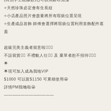
⭐️天然珍珠必定會有生長紋 

⭐️小店產品照片會盡量將所有瑕疵位置呈現

⭐️生產成品首飾 師傅會選擇將瑕疵位置利用首飾配件遮
蓋

超級完美主義者留意啦🙇🏻‍♀️

不設留貨🙅‍♀️ 不禮貌人仕🙅‍♀️ 及 棄單者恕不招待🙇🏻‍♀️

🌟

🌟現可加入成為我地VIP 

$1000 可以當$1150 可累積使用😬

詳情PM我哋啦😬

————————————