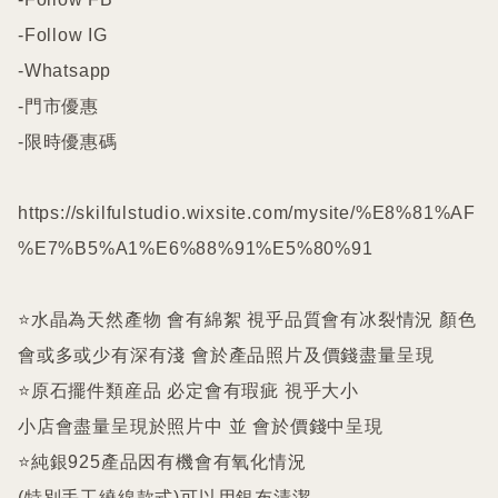
-Follow IG

-Whatsapp

-門市優惠

-限時優惠碼

https://skilfulstudio.wixsite.com/mysite/%E8%81%AF
%E7%B5%A1%E6%88%91%E5%80%91

⭐️水晶為天然產物 會有綿絮 視乎品質會有冰裂情況 顏色
會或多或少有深有淺 會於產品照片及價錢盡量呈現

⭐️原石擺件類産品 必定會有瑕疵 視乎大小

小店會盡量呈現於照片中 並 會於價錢中呈現

⭐️純銀925產品因有機會有氧化情況

(特別手工繞線款式)可以用銀布清潔
