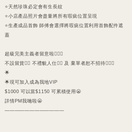
⭐️天然珍珠必定會有生長紋 

⭐️小店產品照片會盡量將所有瑕疵位置呈現

⭐️生產成品首飾 師傅會選擇將瑕疵位置利用首飾配件遮
蓋

超級完美主義者留意啦🙇🏻‍♀️

不設留貨🙅‍♀️ 不禮貌人仕🙅‍♀️ 及 棄單者恕不招待🙇🏻‍♀️

🌟

🌟現可加入成為我地VIP 

$1000 可以當$1150 可累積使用😬

詳情PM我哋啦😬

————————————
