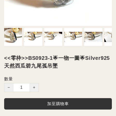
<<零枠>>BS0923-1🌟一物一圖🌟Silver925
天然西瓜碧九尾孤吊墜
數量
−
+
加至購物車