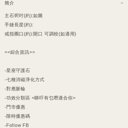
簡介
−
主石呎吋(約):如圖

手鏈長度(約):

戒指圈口(約):開口 可調校(如適用)

<<綜合資訊>>

-星座守護石

-七種消磁淨化方式

-對應脈輪

-功效分類區 <睇吓有乜嘢適合你>

-門市優惠

-限時優惠碼

-Follow FB
