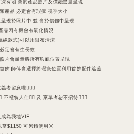
深有淺 會於產品照片及價錢盡量呈現

件類産品 必定會有瑕疵 視乎大小

呈現於照片中 並 會於價錢中呈現

25產品因有機會有氧化情況

繞線款式)可以用銀布清潔

珠必定會有生長紋 

品照片會盡量將所有瑕疵位置呈現

品首飾 師傅會選擇將瑕疵位置利用首飾配件遮蓋

留意啦🙇🏻‍♀️

️ 不禮貌人仕🙅‍♀️ 及 棄單者恕不招待🙇🏻‍♀️

成為我地VIP 

以當$1150 可累積使用😬
