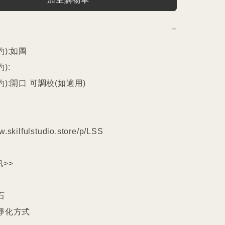
−
):如圖

:

):開口 可調校(如適用)

w.skilfulstudio.store/p/LSS

>>



淨化方式
