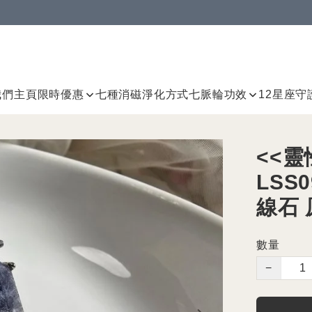
我們
主頁
限時優惠
七種消磁淨化方式
七脈輪
功效
12星座守
<<
LSS0
線石 
數量
−