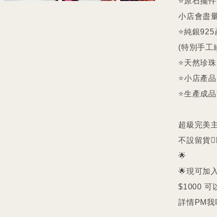
⭐️原石擺
小店會盡量
⭐️純銀9
(特別手工
⭐️天然珍
⭐️小店產
⭐️生產成
超級完美主義者
不設留貨🙅‍♀
🌟

🌟現可加入
$1000 可
詳情PM我哋