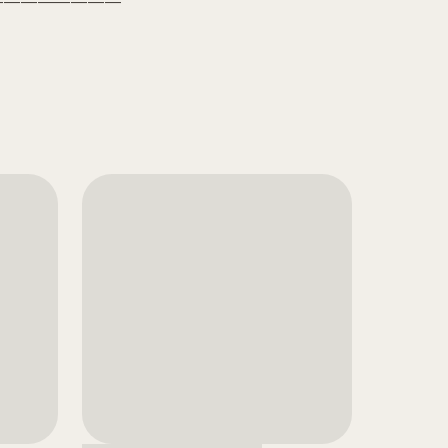
————————