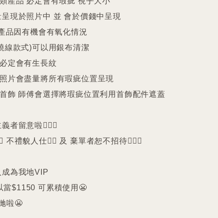
件類産品 必定會有瑕疵 視乎大小

呈現於照片中 並 會於價錢中呈現

25產品因有機會有氧化情況

繞線款式)可以用銀布清潔

珠必定會有生長紋 

品照片會盡量將所有瑕疵位置呈現

品首飾 師傅會選擇將瑕疵位置利用首飾配件遮蓋

留意啦🙇🏻‍♀️

️ 不禮貌人仕🙅‍♀️ 及 棄單者恕不招待🙇🏻‍♀️

成為我地VIP 

以當$1150 可累積使用😬

啦😬
