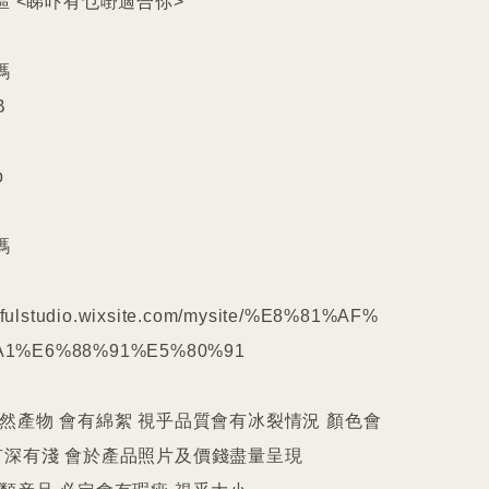
區 <睇吓有乜嘢適合你>











kilfulstudio.wixsite.com/mysite/%E8%81%AF%
1%E6%88%91%E5%80%91

天然產物 會有綿絮 視乎品質會有冰裂情況 顏色會
深有淺 會於產品照片及價錢盡量呈現
