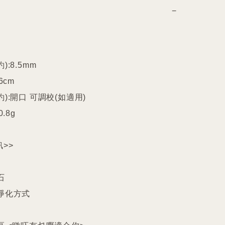
−
:8.5mm

cm

):開口 可調校(如適用)

.8g

>>



淨化方式
