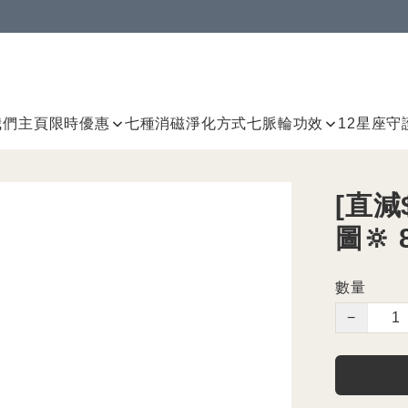
我們
主頁
限時優惠
七種消磁淨化方式
七脈輪
功效
12星座守
[直減$
圖🔆
數量
−