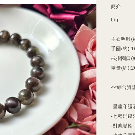
簡介
L/g

主石呎吋(約)
手圍(約):16
戒指圈口(約
重量(約):20
<<綜合資訊
-星座守護石
-七種消磁
-對應脈輪
