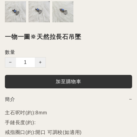
一物一圖🔆天然拉長石吊墜
數量
−
+
加至購物車
簡介
−
主石呎吋(約):8mm

手鏈長度(約):

戒指圈口(約):開口 可調校(如適用)
