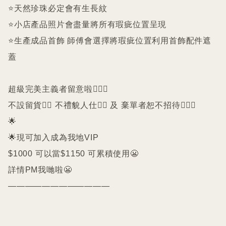
⭐️天然珍珠必定會有生長紋 

⭐️小店產品照片會盡量將所有瑕疵位置呈現

⭐️生產成品首飾 師傅會選擇將瑕疵位置利用首飾配件遮
蓋

超級完美主義者留意啦🙇🏻‍♀️

不設留貨🙅‍♀️ 不禮貌人仕🙅‍♀️ 及 棄單者恕不招待🙇🏻‍♀️

🌟

🌟現可加入成為我地VIP 

$1000 可以當$1150 可累積使用😬

詳情PM我哋啦😬

————————————