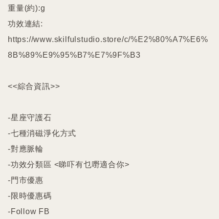
重量(約):g

功效連結:

https://www.skilfulstudio.store/c/%E2%80%A7%E6%
8B%89%E9%95%B7%E7%9F%B3

<<綜合資訊>>

-星座守護石

-七種消磁淨化方式

-對應脈輪

-功效分類區 <睇吓有乜嘢適合你>

-門市優惠

-限時優惠碼

-Follow FB
