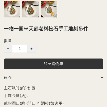
一物一圖🔆天然老料松石手工雕刻吊件
數量
−
+
加至購物車
簡介
−
主石呎吋(約):如圖

手鏈長度(約):

戒指圈口(約):開口 可調校(如適用)
