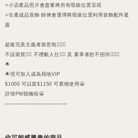
⭐️小店產品照片會盡量將所有瑕疵位置呈現

⭐️生產成品首飾 師傅會選擇將瑕疵位置利用首飾配件遮
蓋

超級完美主義者留意啦🙇🏻‍♀️

不設留貨🙅‍♀️ 不禮貌人仕🙅‍♀️ 及 棄單者恕不招待🙇🏻‍♀️

🌟

🌟現可加入成為我地VIP 

$1000 可以當$1150 可累積使用😬

詳情PM我哋啦😬

————————————
你可能感興趣的商品