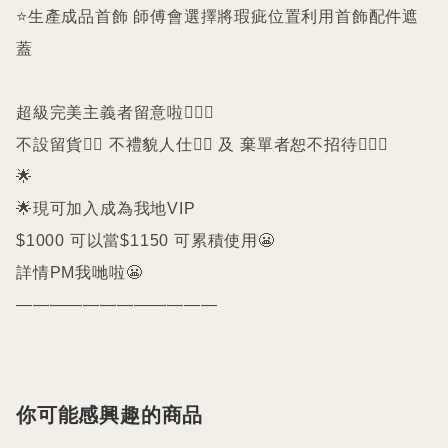
⭐️生產成品首飾 師傅會選擇將瑕疵位置利用首飾配件遮
蓋

超級完美主義者留意啦🙇🏻‍♀️

不設留貨🙅‍♀️ 不禮貌人仕🙅‍♀️ 及 棄單者恕不招待🙇🏻‍♀️

🌟

🌟現可加入成為我地VIP 

$1000 可以當$1150 可累積使用😬

詳情PM我哋啦😬

————————————
你可能感興趣的商品