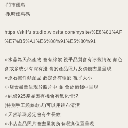
-門市優惠

-限時優惠碼

https://skilfulstudio.wixsite.com/mysite/%E8%81%AF
%E7%B5%A1%E6%88%91%E5%80%91

⭐️水晶為天然產物 會有綿絮 視乎品質會有冰裂情況 顏色
會或多或少有深有淺 會於產品照片及價錢盡量呈現

⭐️原石擺件類産品 必定會有瑕疵 視乎大小

小店會盡量呈現於照片中 並 會於價錢中呈現

⭐️純銀925產品因有機會有氧化情況

(特別手工繞線款式)可以用銀布清潔

⭐️天然珍珠必定會有生長紋 

⭐️小店產品照片會盡量將所有瑕疵位置呈現
