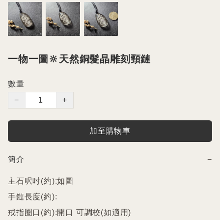
一物一圖🔆天然銅髮晶雕刻頸鏈
數量
−
+
加至購物車
簡介
−
主石呎吋(約):如圖

手鏈長度(約):

戒指圈口(約):開口 可調校(如適用)
