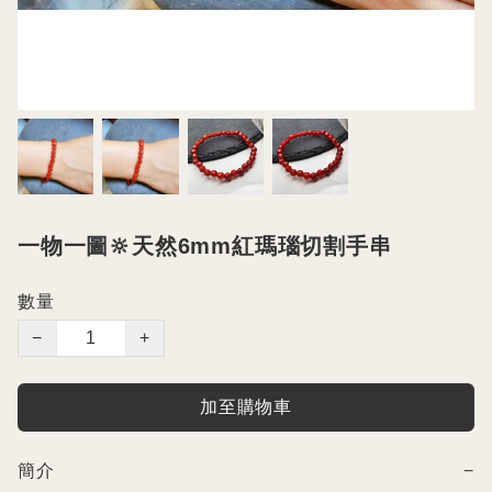
一物一圖🔆天然6mm紅瑪瑙切割手串
數量
−
+
加至購物車
簡介
−