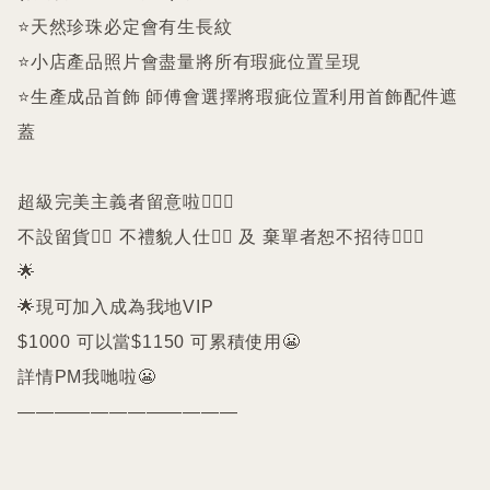
⭐️天然珍珠必定會有生長紋 

⭐️小店產品照片會盡量將所有瑕疵位置呈現

⭐️生產成品首飾 師傅會選擇將瑕疵位置利用首飾配件遮
蓋

超級完美主義者留意啦🙇🏻‍♀️

不設留貨🙅‍♀️ 不禮貌人仕🙅‍♀️ 及 棄單者恕不招待🙇🏻‍♀️

🌟

🌟現可加入成為我地VIP 

$1000 可以當$1150 可累積使用😬

詳情PM我哋啦😬

————————————