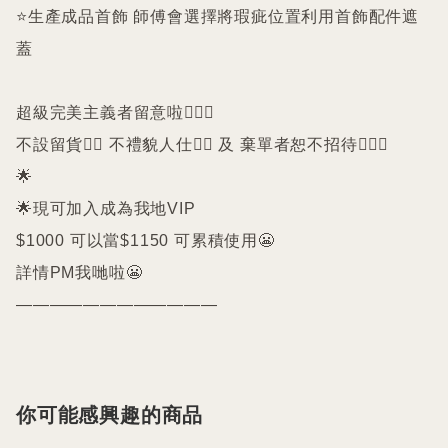
⭐️生產成品首飾 師傅會選擇將瑕疵位置利用首飾配件遮
蓋

超級完美主義者留意啦🙇🏻‍♀️

不設留貨🙅‍♀️ 不禮貌人仕🙅‍♀️ 及 棄單者恕不招待🙇🏻‍♀️

🌟

🌟現可加入成為我地VIP 

$1000 可以當$1150 可累積使用😬

詳情PM我哋啦😬

————————————
你可能感興趣的商品