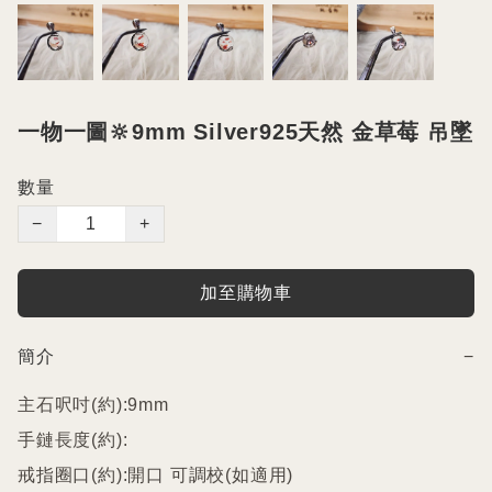
一物一圖🔆9mm Silver925天然 金草莓 吊墜
數量
−
+
加至購物車
簡介
−
主石呎吋(約):9mm

手鏈長度(約):

戒指圈口(約):開口 可調校(如適用)
