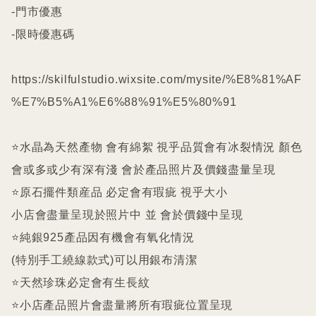
-門市優惠

-限時優惠碼

https://skilfulstudio.wixsite.com/mysite/%E8%81%AF
%E7%B5%A1%E6%88%91%E5%80%91

⭐️水晶為天然產物 會有綿絮 視乎品質會有冰裂情況 顏色
會或多或少有深有淺 會於產品照片及價錢盡量呈現

⭐️原石擺件類産品 必定會有瑕疵 視乎大小

小店會盡量呈現於照片中 並 會於價錢中呈現

⭐️純銀925產品因有機會有氧化情況

(特別手工繞線款式)可以用銀布清潔

⭐️天然珍珠必定會有生長紋 

⭐️小店產品照片會盡量將所有瑕疵位置呈現
