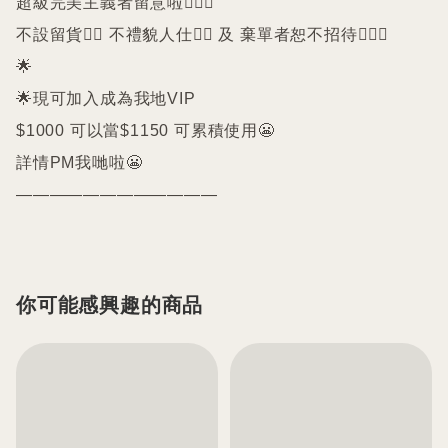
超級完美主義者留意啦🙇🏻‍♀️

不設留貨🙅‍♀️ 不禮貌人仕🙅‍♀️ 及 棄單者恕不招待🙇🏻‍♀️

🌟

🌟現可加入成為我地VIP 

$1000 可以當$1150 可累積使用😬

詳情PM我哋啦😬

————————————
你可能感興趣的商品