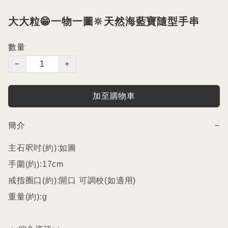
大大粒😁一物一圖🔆天然海藍寶隨型手串
數量
−
+
加至購物車
簡介
−
主石呎吋(約):如圖

手圍(約):17cm

戒指圈口(約):開口 可調校(如適用)

重量(約):g
