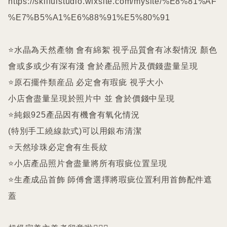
https://skilfulstudio.wixsite.com/mysite/%E8%81%AF
%E7%B5%A1%E6%88%91%E5%80%91

⭐️水晶為天然產物 會有綿絮 視乎品質會有冰裂情況 顏色
會或多或少有深有淺 會於產品照片及價錢盡量呈現

⭐️原石擺件類産品 必定會有瑕疵 視乎大小

小店會盡量呈現於照片中 並 會於價錢中呈現

⭐️純銀925產品因有機會有氧化情況

(特別手工繞線款式)可以用銀布清潔

⭐️天然珍珠必定會有生長紋 

⭐️小店產品照片會盡量將所有瑕疵位置呈現

⭐️生產成品首飾 師傅會選擇將瑕疵位置利用首飾配件遮
蓋
