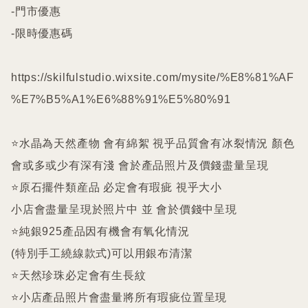
-門市優惠

-限時優惠碼

https://skilfulstudio.wixsite.com/mysite/%E8%81%AF
%E7%B5%A1%E6%88%91%E5%80%91

⭐️水晶為天然產物 會有綿絮 視乎品質會有冰裂情況 顏色
會或多或少有深有淺 會於產品照片及價錢盡量呈現

⭐️原石擺件類産品 必定會有瑕疵 視乎大小

小店會盡量呈現於照片中 並 會於價錢中呈現

⭐️純銀925產品因有機會有氧化情況

(特別手工繞線款式)可以用銀布清潔

⭐️天然珍珠必定會有生長紋 

⭐️小店產品照片會盡量將所有瑕疵位置呈現
