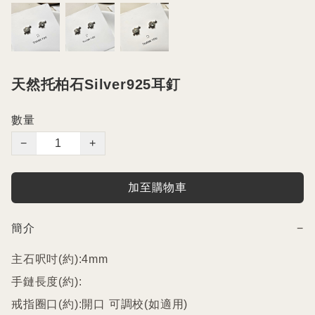
天然托柏石Silver925耳釘
數量
−
+
加至購物車
簡介
−
主石呎吋(約):4mm

手鏈長度(約):

戒指圈口(約):開口 可調校(如適用)
