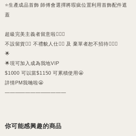
⭐️生產成品首飾 師傅會選擇將瑕疵位置利用首飾配件遮
蓋

超級完美主義者留意啦🙇🏻‍♀️

不設留貨🙅‍♀️ 不禮貌人仕🙅‍♀️ 及 棄單者恕不招待🙇🏻‍♀️

🌟

🌟現可加入成為我地VIP 

$1000 可以當$1150 可累積使用😬

詳情PM我哋啦😬

————————————
你可能感興趣的商品