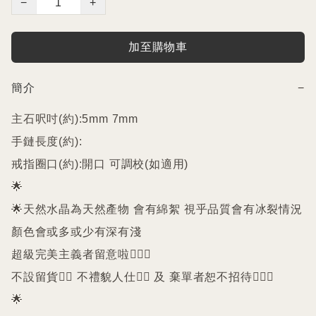
−
+
加至購物車
簡介
−
主石呎吋(約):5mm 7mm

手鏈長度(約):

戒指圈口(約):開口 可調校(如適用)

🌟

🌟天然水晶為天然產物 會有綿絮 視乎品質會有冰裂情況 
顏色會或多或少有深有淺

超級完美主義者留意啦🙇🏻‍♀️

不設留貨🙅‍♀️ 不禮貌人仕🙅‍♀️ 及 棄單者恕不招待🙇🏻‍♀️

🌟
