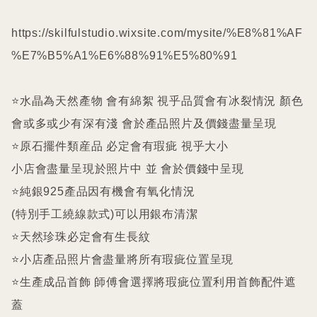
https://skilfulstudio.wixsite.com/mysite/%E8%81%AF
%E7%B5%A1%E6%88%91%E5%80%91

⭐️水晶為天然產物 會有綿絮 視乎品質會有冰裂情況 顏色
會或多或少有深有淺 會於產品照片及價錢盡量呈現

⭐️原石擺件類産品 必定會有瑕疵 視乎大小

小店會盡量呈現於照片中 並 會於價錢中呈現

⭐️純銀925產品因有機會有氧化情況

(特別手工繞線款式)可以用銀布清潔

⭐️天然珍珠必定會有生長紋 

⭐️小店產品照片會盡量將所有瑕疵位置呈現

⭐️生產成品首飾 師傅會選擇將瑕疵位置利用首飾配件遮
蓋
