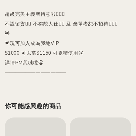
超級完美主義者留意啦🙇🏻‍♀️

不設留貨🙅‍♀️ 不禮貌人仕🙅‍♀️ 及 棄單者恕不招待🙇🏻‍♀️

🌟

🌟現可加入成為我地VIP 

$1000 可以當$1150 可累積使用😬

詳情PM我哋啦😬

————————————
你可能感興趣的商品