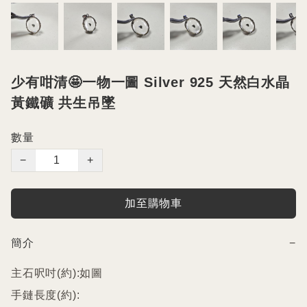
少有咁清🤩一物一圖 Silver 925 天然白水晶
黃鐵礦 共生吊墜
數量
−
+
加至購物車
簡介
−
主石呎吋(約):如圖

手鏈長度(約):
