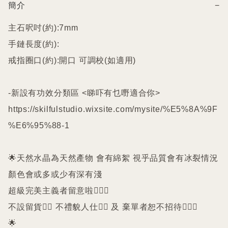
簡介
−
主石呎吋(約):7mm

手鏈長度(約):

戒指圈口(約):開口 可調校(如適用)

-新設有功效分類區 <睇吓有乜嘢適合你>

https://skilfulstudio.wixsite.com/mysite/%E5%8A%9F
%E6%95%88-1

🌟天然水晶為天然產物 會有綿絮 視乎品質會有冰裂情況 
顏色會或多或少有深有淺

超級完美主義者留意啦🙇🏻‍♀️

不設留貨🙅‍♀️ 不禮貌人仕🙅‍♀️ 及 棄單者恕不招待🙇🏻‍♀️

🌟
