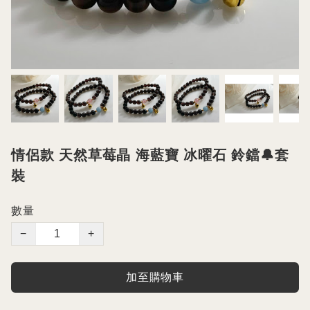
情侶款 天然草莓晶 海藍寶 冰曜石 鈴鐺🔔套
裝
數量
−
+
加至購物車