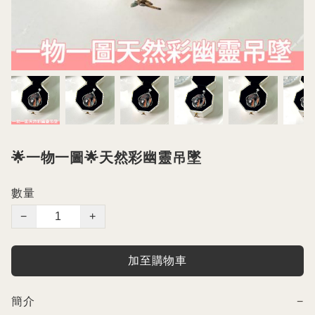
🌟一物一圖🌟天然彩幽靈吊墜
數量
−
+
加至購物車
簡介
−