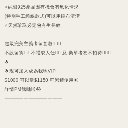
⭐️純銀925產品因有機會有氧化情況

(特別手工繞線款式)可以用銀布清潔

⭐️天然珍珠必定會有生長紋 

超級完美主義者留意啦🙇🏻‍♀️

不設留貨🙅‍♀️ 不禮貌人仕🙅‍♀️ 及 棄單者恕不招待🙇🏻‍♀️

🌟

🌟現可加入成為我地VIP 

$1000 可以當$1150 可累積使用😬

詳情PM我哋啦😬

————————————
