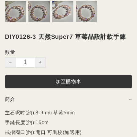
DIY0126-3 天然Super7 草莓晶設計款手鍊
數量
−
+
加至購物車
簡介
−
主石呎吋(約):8-9mm 草莓5mm

手鏈長度(約):16cm

戒指圈口(約):開口 可調校(如適用)
