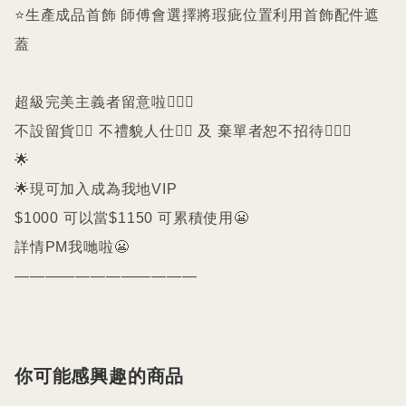
⭐️生產成品首飾 師傅會選擇將瑕疵位置利用首飾配件遮
蓋

超級完美主義者留意啦🙇🏻‍♀️

不設留貨🙅‍♀️ 不禮貌人仕🙅‍♀️ 及 棄單者恕不招待🙇🏻‍♀️

🌟

🌟現可加入成為我地VIP 

$1000 可以當$1150 可累積使用😬

詳情PM我哋啦😬

————————————
你可能感興趣的商品