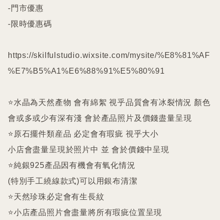
-門市優惠

-限時優惠碼

https://skilfulstudio.wixsite.com/mysite/%E8%81%AF
%E7%B5%A1%E6%88%91%E5%80%91

⭐️水晶為天然產物 會有綿絮 視乎品質會有冰裂情況 顏色
會或多或少有深有淺 會於產品照片及價錢盡量呈現

⭐️原石擺件類産品 必定會有瑕疵 視乎大小

小店會盡量呈現於照片中 並 會於價錢中呈現

⭐️純銀925產品因有機會有氧化情況

(特別手工繞線款式)可以用銀布清潔

⭐️天然珍珠必定會有生長紋 

⭐️小店產品照片會盡量將所有瑕疵位置呈現
