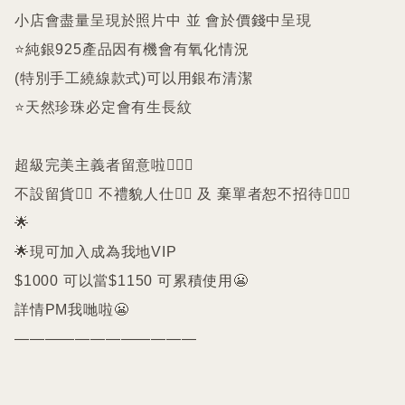
小店會盡量呈現於照片中 並 會於價錢中呈現

⭐️純銀925產品因有機會有氧化情況

(特別手工繞線款式)可以用銀布清潔

⭐️天然珍珠必定會有生長紋 

超級完美主義者留意啦🙇🏻‍♀️

不設留貨🙅‍♀️ 不禮貌人仕🙅‍♀️ 及 棄單者恕不招待🙇🏻‍♀️

🌟

🌟現可加入成為我地VIP 

$1000 可以當$1150 可累積使用😬

詳情PM我哋啦😬
