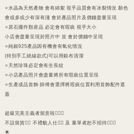
⭐️水晶為天然產物 會有綿絮 視乎品質會有冰裂情況 顏色
會或多或少有深有淺 會於產品照片及價錢盡量呈現

⭐️原石擺件類産品 必定會有瑕疵 視乎大小

小店會盡量呈現於照片中 並 會於價錢中呈現

⭐️純銀925產品因有機會有氧化情況

(特別手工繞線款式)可以用銀布清潔

⭐️天然珍珠必定會有生長紋 

⭐️小店產品照片會盡量將所有瑕疵位置呈現

⭐️生產成品首飾 師傅會選擇將瑕疵位置利用首飾配件遮
蓋

超級完美主義者留意啦🙇🏻‍♀️

不設留貨🙅‍♀️ 不禮貌人仕🙅‍♀️ 及 棄單者恕不招待🙇🏻‍♀️

🌟
