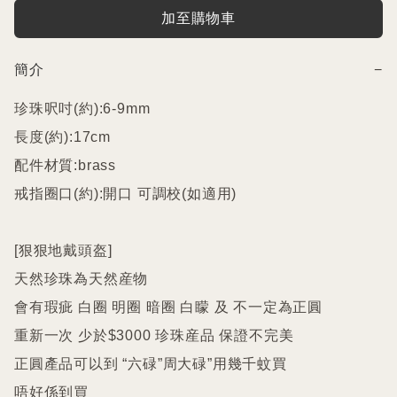
加至購物車
簡介
−
珍珠呎吋(約):6-9mm

長度(約):17cm

配件材質:brass

戒指圈口(約):開口 可調校(如適用)

[狠狠地戴頭盔]

天然珍珠為天然産物

會有瑕疵 白圈 明圈 暗圈 白矇 及 不一定為正圓

重新一次 少於$3000 珍珠産品 保證不完美

正圓產品可以到 “六碌”周大碌”用幾千蚊買

唔好係到買
