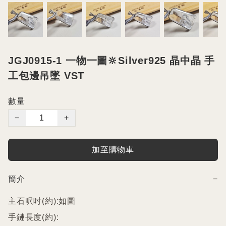
JGJ0915-1 一物一圖🔆Silver925 晶中晶 手
工包邊吊墜 VST
數量
−
+
加至購物車
簡介
−
主石呎吋(約):如圖

手鏈長度(約):
