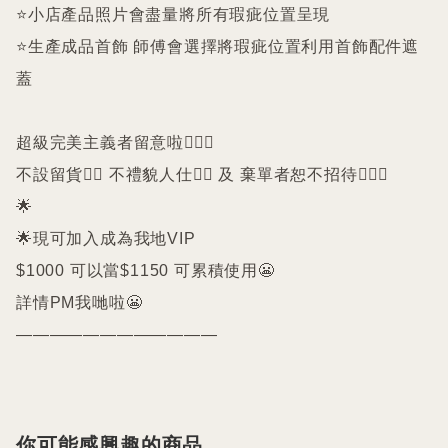
⭐️小店產品照片會盡量將所有瑕疵位置呈現

⭐️生產成品首飾 師傅會選擇將瑕疵位置利用首飾配件遮
蓋

超級完美主義者留意啦🙇🏻‍♀️

不設留貨🙅‍♀️ 不禮貌人仕🙅‍♀️ 及 棄單者恕不招待🙇🏻‍♀️

🌟

🌟現可加入成為我地VIP 

$1000 可以當$1150 可累積使用😬

詳情PM我哋啦😬

————————————
你可能感興趣的商品