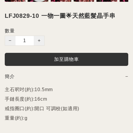
LFJ0829-10 一物一圖🌟天然藍髮晶手串
數量
−
+
加至購物車
簡介
−
主石呎吋(約):10.5mm

手鏈長度(約):16cm

戒指圈口(約):開口 可調校(如適用)

重量(約):g
