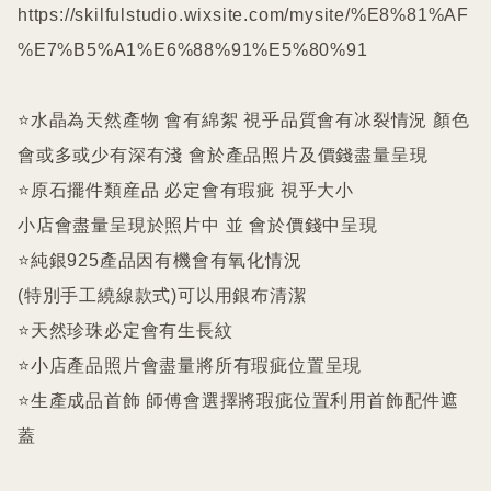
https://skilfulstudio.wixsite.com/mysite/%E8%81%AF
%E7%B5%A1%E6%88%91%E5%80%91

⭐️水晶為天然產物 會有綿絮 視乎品質會有冰裂情況 顏色
會或多或少有深有淺 會於產品照片及價錢盡量呈現

⭐️原石擺件類産品 必定會有瑕疵 視乎大小

小店會盡量呈現於照片中 並 會於價錢中呈現

⭐️純銀925產品因有機會有氧化情況

(特別手工繞線款式)可以用銀布清潔

⭐️天然珍珠必定會有生長紋 

⭐️小店產品照片會盡量將所有瑕疵位置呈現

⭐️生產成品首飾 師傅會選擇將瑕疵位置利用首飾配件遮
蓋
