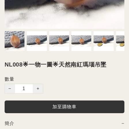
NL008🌟一物一圖🌟天然南紅瑪瑙吊墜
數量
−
+
加至購物車
簡介
−