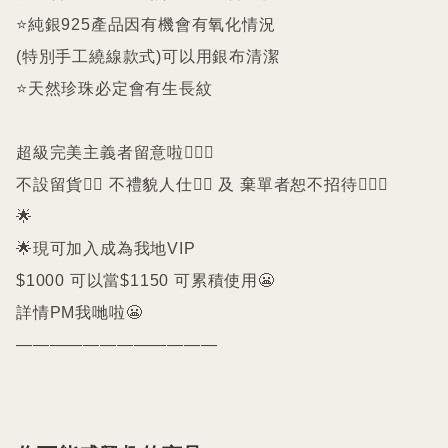
⭐️純銀925產品因有機會有氧化情況

(特別手工繞線款式)可以用銀布清潔

⭐️天然珍珠必定會有生長紋 

超級完美主義者留意啦🙇🏻‍♀️

不設留貨🙅‍♀️ 不禮貌人仕🙅‍♀️ 及 棄單者恕不招待🙇🏻‍♀️

🌟

🌟現可加入成為我地VIP 

$1000 可以當$1150 可累積使用😬

詳情PM我哋啦😬

————————————