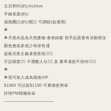
主石呎吋(約):4x3mm

手鏈長度(約):

戒指圈口(約):開口 可調校(如適用)

🌟

🌟天然水晶為天然產物 會有綿絮 視乎品質會有冰裂情況 
顏色會或多或少有深有淺

超級完美主義者留意啦🙇🏻‍♀️

不設留貨🙅‍♀️ 不禮貌人仕🙅‍♀️ 及 棄單者恕不招待🙇🏻‍♀️

🌟

🌟現可加入成為我地VIP 

$1000 可以當$1150 可累積使用😬

詳情PM我哋啦😬
