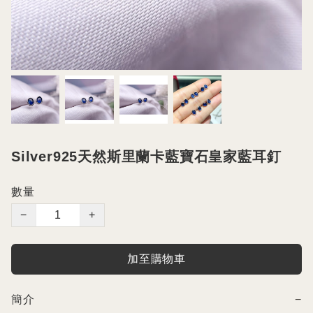
Silver925天然斯里蘭卡藍寶石皇家藍耳釘
數量
−
+
加至購物車
簡介
−