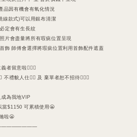
25產品因有機會有氧化情況

繞線款式)可以用銀布清潔

珠必定會有生長紋 

品照片會盡量將所有瑕疵位置呈現

品首飾 師傅會選擇將瑕疵位置利用首飾配件遮蓋

留意啦🙇🏻‍♀️

️ 不禮貌人仕🙅‍♀️ 及 棄單者恕不招待🙇🏻‍♀️

成為我地VIP 

以當$1150 可累積使用😬

啦😬

————————