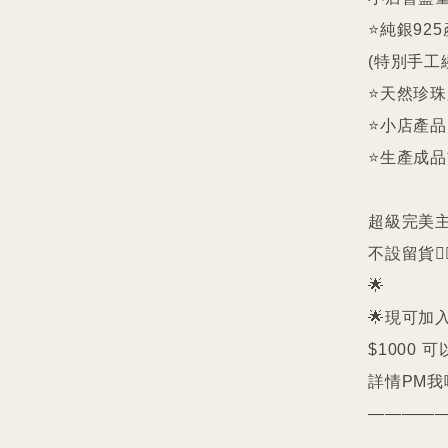
⭐️純銀9
(特別手工
⭐️天然珍
⭐️小店產
⭐️生產成
超級完美主義者
不設留貨🙅‍♀
🌟

🌟現可加入
$1000 可
詳情PM我哋
————