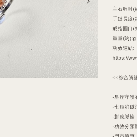
主石呎吋(約
手鏈長度(約)
戒指圈口(約
重量(約):g

功效連結:

https://ww
<<綜合資訊
-星座守護石
-七種消磁
-對應脈輪

-功效分類
-門市優惠
