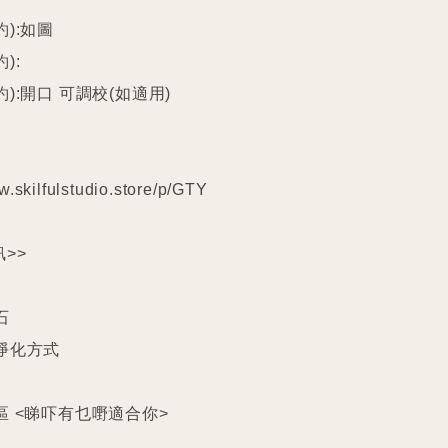
):如圖

:

):開口 可調校(如適用)

w.skilfulstudio.store/p/GTY

>>



淨化方式

區 <睇吓有乜嘢適合你>
