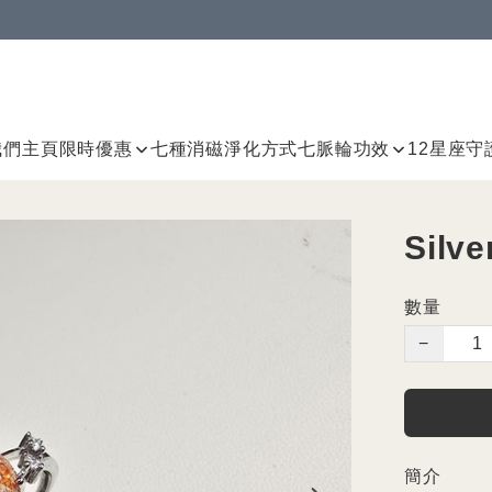
我們
主頁
限時優惠
七種消磁淨化方式
七脈輪
功效
12星座守
Sil
數量
−
簡介