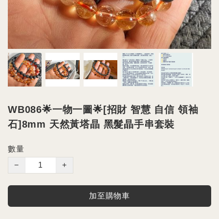
WB086🌟一物一圖🌟[招財 智慧 自信 領袖
石]8mm 天然黃塔晶 黑髮晶手串套裝
數量
−
+
加至購物車