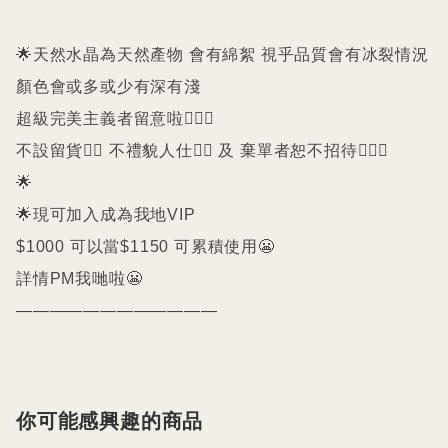
🌟天然水晶為天然產物 會有綿絮 視乎品質會有冰裂情況 
顏色會或多或少有深有淺

超級完美主義者留意啦🙇🏻‍♀️

不設留貨🙅‍♀️ 不禮貌人仕🙅‍♀️ 及 棄單者恕不招待🙇🏻‍♀️

🌟

🌟現可加入成為我地VIP 

$1000 可以當$1150 可累積使用😬

詳情PM我哋啦😬

你可能感興趣的商品