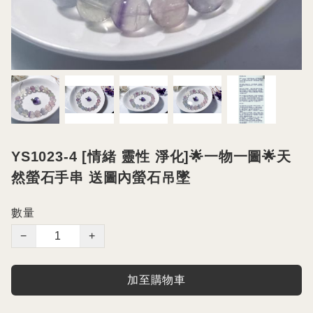
YS1023-4 [情緒 靈性 淨化]🌟一物一圖🌟天
然螢石手串 送圖內螢石吊墜
數量
−
+
加至購物車