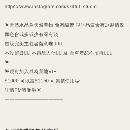
https://www.instagram.com/skilful_studio

🌟天然水晶為天然產物 會有綿絮 視乎品質會有冰裂情況 
顏色會或多或少有深有淺

超級完美主義者留意啦🙇🏻‍♀️

不設留貨🙅‍♀️ 不禮貌人仕🙅‍♀️ 及 棄單者恕不招待🙇🏻‍♀️

🌟

🌟現可加入成為我地VIP 

$1000 可以當$1150 可累積使用😬

詳情PM我哋啦😬

————————————