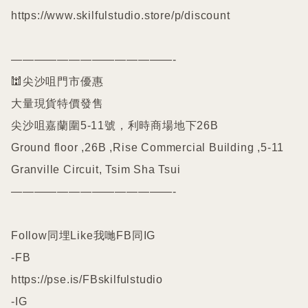
https://www.skilfulstudio.store/p/discount

——————————————-

🕍尖沙咀門市優惠

大量現貨特價發售

尖沙咀嘉蘭圍5-11號，利時商場地下26B

Ground floor ,26B ,Rise Commercial Building ,5-11 
Granville Circuit, Tsim Sha Tsui

——————————————-

Follow同埋Like我哋FB同IG

-FB

https://pse.is/FBskilfulstudio

-IG
